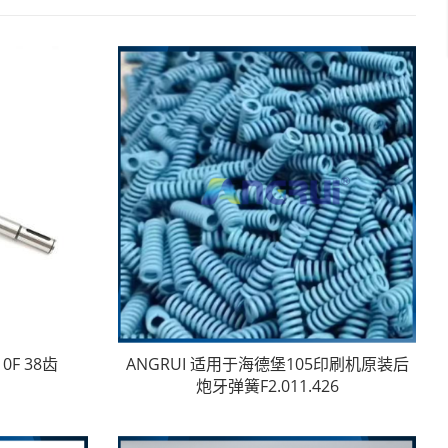
0F 38齿
ANGRUI 适用于海德堡105印刷机原装后
炮牙弹簧F2.011.426