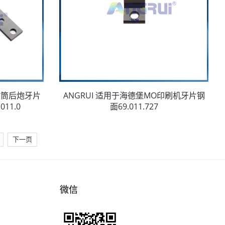
2滚筒后炮牙片
ANGRUI 适用于海德堡MO印刷机牙片钢
11.0
面69.011.727
下一页
微信