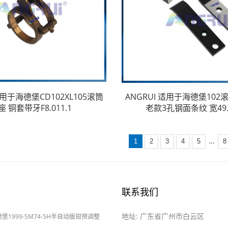
适用于海德堡CD102XL105滚筒
ANGRUI 适用于海德堡10
座 铜套带牙F8.011.1
老款3孔钢面条纹 宽49.0
...
1
2
3
4
5
8
联系我们
地址: 广东省广州市白云区
海德堡1999-SM74-5H半自动版钳预调整