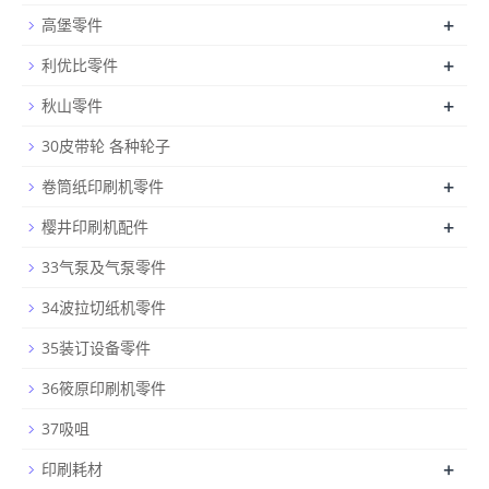
+
高堡零件
+
利优比零件
+
秋山零件
30皮带轮 各种轮子
+
卷筒纸印刷机零件
+
樱井印刷机配件
33气泵及气泵零件
34波拉切纸机零件
35装订设备零件
36筱原印刷机零件
37吸咀
+
印刷耗材