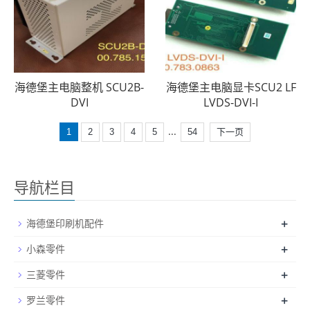
海德堡主电脑整机 SCU2B-
海德堡主电脑显卡SCU2 LF
DVI
LVDS-DVI-I
...
1
2
3
4
5
54
下一页
导航栏目
+
海德堡印刷机配件
+
小森零件
+
三菱零件
+
罗兰零件