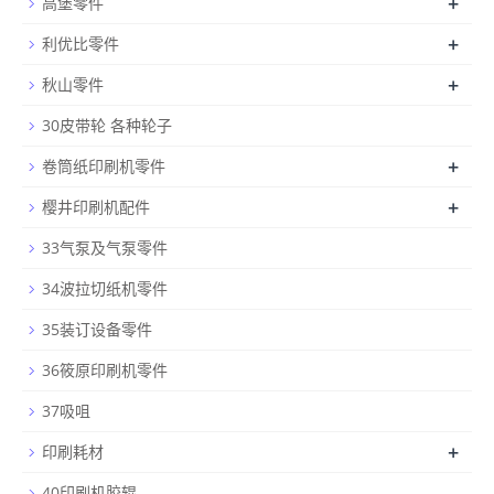
+
高堡零件
+
利优比零件
+
秋山零件
30皮带轮 各种轮子
+
卷筒纸印刷机零件
+
樱井印刷机配件
33气泵及气泵零件
34波拉切纸机零件
35装订设备零件
36筱原印刷机零件
37吸咀
+
印刷耗材
40印刷机胶辊