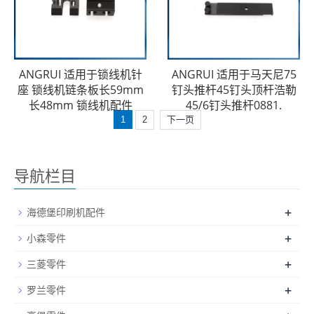
ANGRUI 适用于锁线机针
ANGRUI 适用于马天尼75
座 锁线机链条板长59mm
钉头推杆45钉头顶杆浩勒
长48mm 锁线机配件
45/6钉头推杆0881.
1
2
下一页
导航栏目
+
海德堡印刷机配件
+
小森零件
+
三菱零件
+
罗兰零件