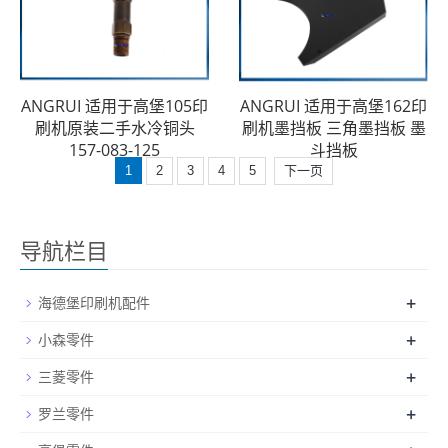
ANGRUI 适用于高堡105印
ANGRUI 适用于高堡162印
刷机原装二手水冷铜头
刷机墨挡板 三角墨挡板 墨
157-083-125
斗挡板
1
2
3
4
5
下一页
导航栏目
+
海德堡印刷机配件
+
小森零件
+
三菱零件
+
罗兰零件