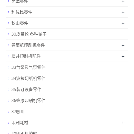
+
高堡零件
+
利优比零件
+
秋山零件
30皮带轮 各种轮子
+
卷筒纸印刷机零件
+
樱井印刷机配件
33气泵及气泵零件
34波拉切纸机零件
35装订设备零件
36筱原印刷机零件
37吸咀
+
印刷耗材
40印刷机胶辊