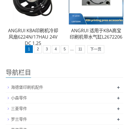
ANGRUI KBA印刷机冷却
ANGRUI 适用于KBA高宝
风扇6224N/17HAU 24V
印刷机带水气缸L2672206
DC 1.25
...
1
2
3
4
5
11
下一页
导航栏目
+
海德堡印刷机配件
+
小森零件
+
三菱零件
+
罗兰零件