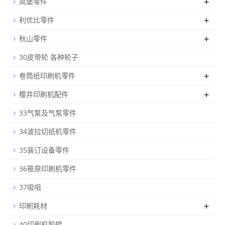
+
高堡零件
+
利优比零件
+
秋山零件
30皮带轮 各种轮子
+
卷筒纸印刷机零件
+
樱井印刷机配件
33气泵及气泵零件
34波拉切纸机零件
35装订设备零件
36筱原印刷机零件
37吸咀
+
印刷耗材
40印刷机胶辊