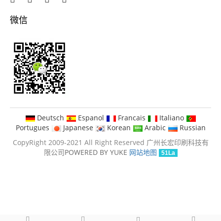
微信
Deutsch
Espanol
Francais
Italiano
Portugues
Japanese
Korean
Arabic
Russian
CopyRight 2009-2021 All Right Reserved 广州长宏印刷科技有
限公司
POWERED BY YUKE
网站地图
51La