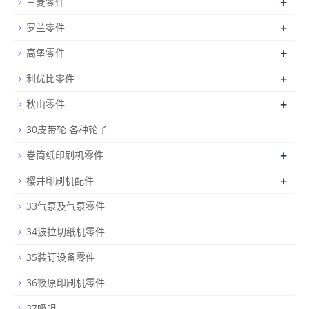
+
三菱零件
+
罗兰零件
+
高堡零件
+
利优比零件
+
秋山零件
30皮带轮 各种轮子
+
卷筒纸印刷机零件
+
樱井印刷机配件
33气泵及气泵零件
34波拉切纸机零件
35装订设备零件
36筱原印刷机零件
37吸咀