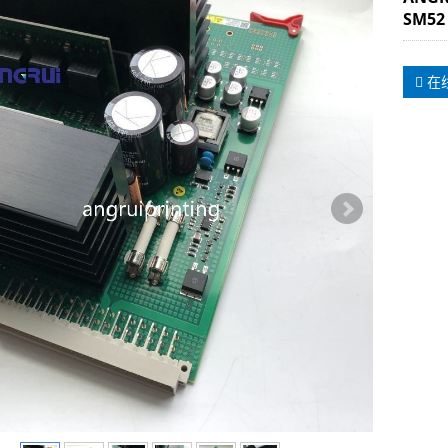
SM52
在