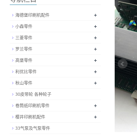
+
海德堡印刷机配件
+
小森零件
+
三菱零件
+
罗兰零件
+
高堡零件
+
利优比零件
+
秋山零件
30皮带轮 各种轮子
+
卷筒纸印刷机零件
+
樱井印刷机配件
33气泵及气泵零件