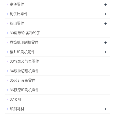
+
高堡零件
+
利优比零件
+
秋山零件
30皮带轮 各种轮子
+
卷筒纸印刷机零件
+
樱井印刷机配件
33气泵及气泵零件
34波拉切纸机零件
35装订设备零件
36筱原印刷机零件
37吸咀
+
印刷耗材