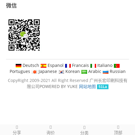
微信
Deutsch
Espanol
Francais
Italiano
Portugues
Japanese
Korean
Arabic
Russian
CopyRight 2009-2021 All Right Reserved 广州长宏印刷科技有
限公司
POWERED BY YUKE
网站地图
51La
分享
询价
顶部
分类