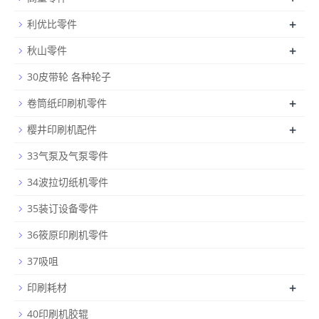
+
利优比零件
+
秋山零件
30皮带轮 各种轮子
+
卷筒纸印刷机零件
+
樱井印刷机配件
33气泵及气泵零件
34波拉切纸机零件
35装订设备零件
36筱原印刷机零件
37吸咀
+
印刷耗材
40印刷机胶辊