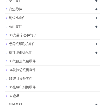
+
罗兰零件
+
高堡零件
+
利优比零件
+
秋山零件
30皮带轮 各种轮子
+
卷筒纸印刷机零件
+
樱井印刷机配件
33气泵及气泵零件
34波拉切纸机零件
35装订设备零件
36筱原印刷机零件
37吸咀
+
印刷耗材