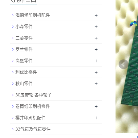
+
海德堡印刷机配件
+
小森零件
+
三菱零件
+
罗兰零件
+
高堡零件
+
利优比零件
+
秋山零件
30皮带轮 各种轮子
+
卷筒纸印刷机零件
+
樱井印刷机配件
33气泵及气泵零件