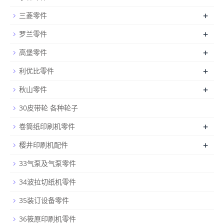
+
三菱零件
+
罗兰零件
+
高堡零件
+
利优比零件
+
秋山零件
30皮带轮 各种轮子
+
卷筒纸印刷机零件
+
樱井印刷机配件
33气泵及气泵零件
34波拉切纸机零件
35装订设备零件
36筱原印刷机零件