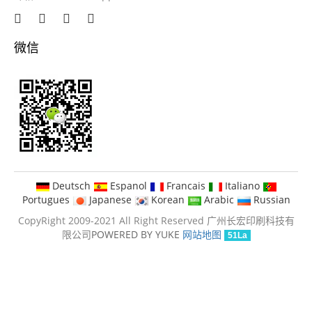
微信
Deutsch
Espanol
Francais
Italiano
Portugues
Japanese
Korean
Arabic
Russian
CopyRight 2009-2021 All Right Reserved 广州长宏印刷科技有
限公司
POWERED BY YUKE
网站地图
51La