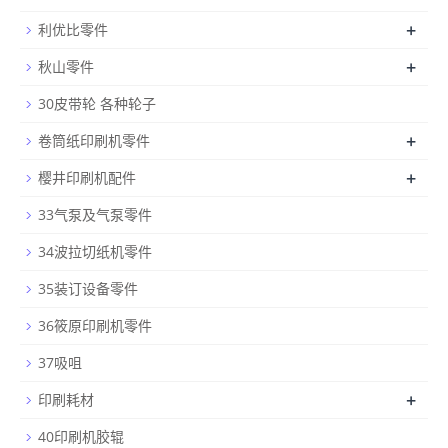
+
利优比零件
+
秋山零件
30皮带轮 各种轮子
+
卷筒纸印刷机零件
+
樱井印刷机配件
33气泵及气泵零件
34波拉切纸机零件
35装订设备零件
36筱原印刷机零件
37吸咀
+
印刷耗材
40印刷机胶辊