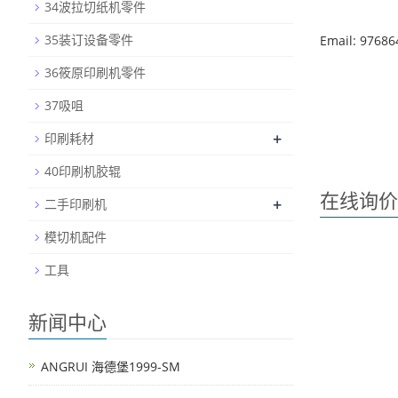
34波拉切纸机零件
35装订设备零件
Email: 9768
36筱原印刷机零件
37吸咀
+
印刷耗材
40印刷机胶辊
在线询价
+
二手印刷机
模切机配件
工具
新闻中心
ANGRUI 海德堡1999-SM