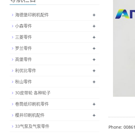
+
海德堡印刷机配件
+
小森零件
+
三菱零件
+
罗兰零件
+
高堡零件
+
利优比零件
+
秋山零件
30皮带轮 各种轮子
+
卷筒纸印刷机零件
+
樱井印刷机配件
33气泵及气泵零件
Phone: 0086