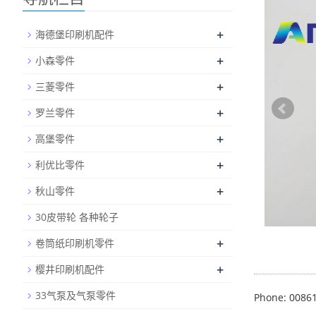
+
海德堡印刷机配件
+
小森零件
+
三菱零件
+
罗兰零件
+
高堡零件
+
利优比零件
+
秋山零件
30皮带轮 各种轮子
+
卷筒纸印刷机零件
+
樱井印刷机配件
33气泵及气泵零件
Phone: 0086