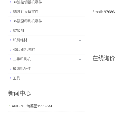
34波拉切纸机零件
35装订设备零件
Email: 9768
36筱原印刷机零件
37吸咀
+
印刷耗材
40印刷机胶辊
在线询价
+
二手印刷机
模切机配件
工具
新闻中心
ANGRUI 海德堡1999-SM