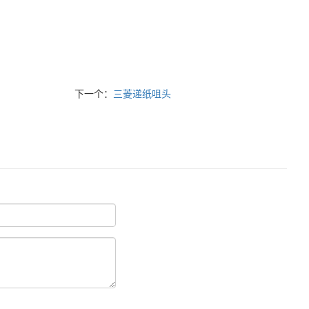
下一个：
三菱递纸咀头