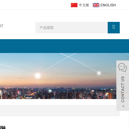
07
销轴