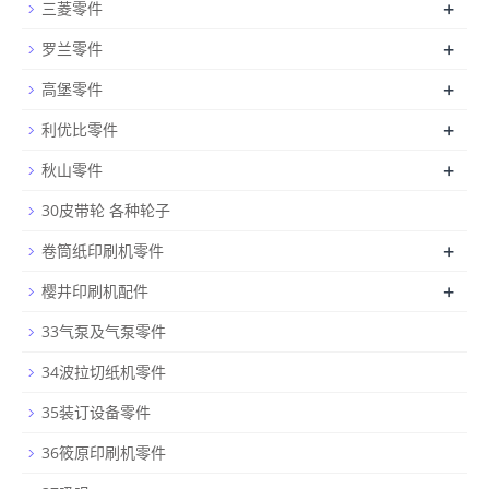
+
三菱零件
+
罗兰零件
+
高堡零件
+
利优比零件
+
秋山零件
30皮带轮 各种轮子
+
卷筒纸印刷机零件
+
樱井印刷机配件
33气泵及气泵零件
34波拉切纸机零件
35装订设备零件
36筱原印刷机零件