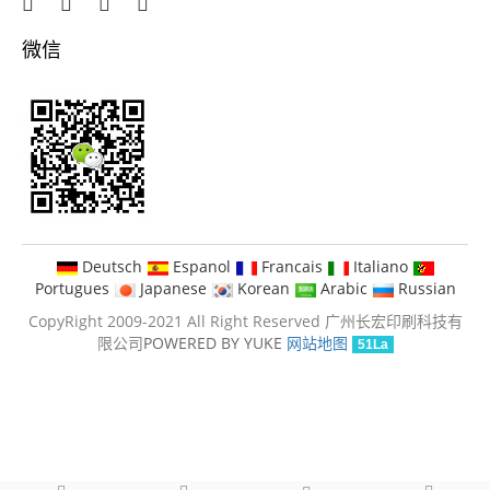
微信
Deutsch
Espanol
Francais
Italiano
Portugues
Japanese
Korean
Arabic
Russian
CopyRight 2009-2021 All Right Reserved 广州长宏印刷科技有
限公司
POWERED BY YUKE
网站地图
51La