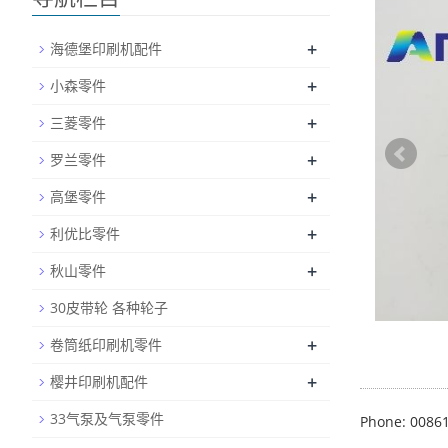
+
海德堡印刷机配件
+
小森零件
+
三菱零件
+
罗兰零件
+
高堡零件
+
利优比零件
+
秋山零件
30皮带轮 各种轮子
+
卷筒纸印刷机零件
+
樱井印刷机配件
33气泵及气泵零件
Phone: 0086