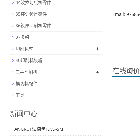
34波拉切纸机零件
35装订设备零件
Email: 9768
36筱原印刷机零件
37吸咀
+
印刷耗材
40印刷机胶辊
在线询价
+
二手印刷机
模切机配件
工具
新闻中心
ANGRUI 海德堡1999-SM