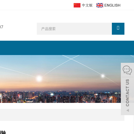
07
销轴