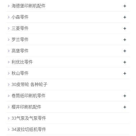
+
海德堡印刷机配件
+
小森零件
+
三菱零件
+
罗兰零件
+
高堡零件
+
利优比零件
+
秋山零件
30皮带轮 各种轮子
+
卷筒纸印刷机零件
+
樱井印刷机配件
33气泵及气泵零件
34波拉切纸机零件