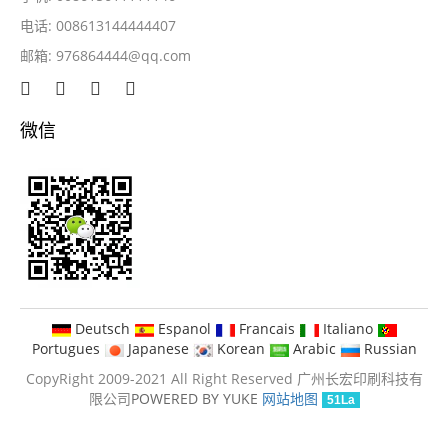
电话: 008613144444407
邮箱:
976864444@qq.com
微信
Deutsch
Espanol
Francais
Italiano
Portugues
Japanese
Korean
Arabic
Russian
CopyRight 2009-2021 All Right Reserved 广州长宏印刷科技有
限公司
POWERED BY YUKE
网站地图
51La