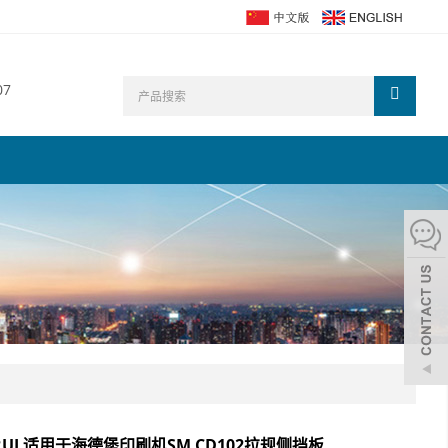
07
RUI 适用于海德堡印刷机SM CD102拉规侧挡板