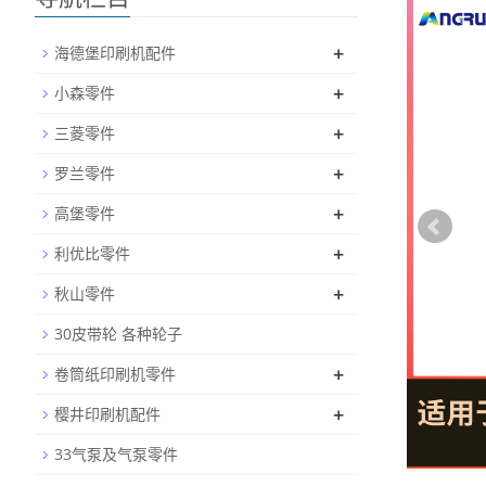
+
海德堡印刷机配件
+
小森零件
+
三菱零件
+
罗兰零件
+
高堡零件
+
利优比零件
+
秋山零件
30皮带轮 各种轮子
+
卷筒纸印刷机零件
+
樱井印刷机配件
33气泵及气泵零件