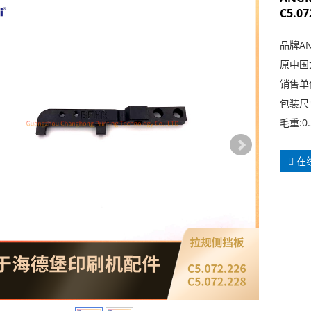
C5.07
品牌AN
原中国
销售单
包装尺寸
毛重:0.
在