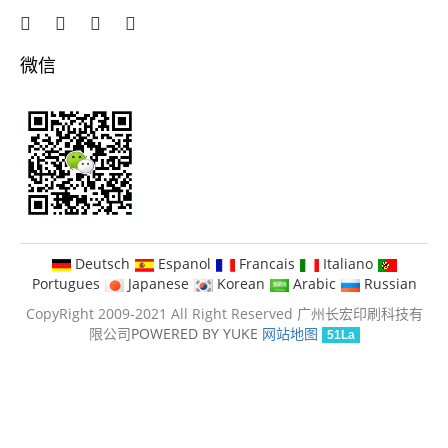
微信
Deutsch
Espanol
Francais
Italiano
Portugues
Japanese
Korean
Arabic
Russian
CopyRight 2009-2021 All Right Reserved 广州长宏印刷科技有
限公司
POWERED BY YUKE
网站地图
51La