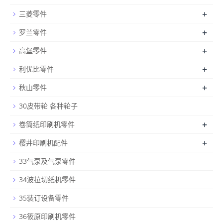
+
三菱零件
+
罗兰零件
+
高堡零件
+
利优比零件
+
秋山零件
30皮带轮 各种轮子
+
卷筒纸印刷机零件
+
樱井印刷机配件
33气泵及气泵零件
34波拉切纸机零件
35装订设备零件
36筱原印刷机零件