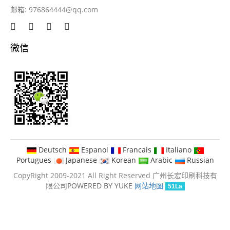
邮箱:
976864444@qq.com
微信
Deutsch
Espanol
Francais
Italiano
Portugues
Japanese
Korean
Arabic
Russian
CopyRight 2009-2021 All Right Reserved 广州长宏印刷科技有
限公司
POWERED BY YUKE
网站地图
51La