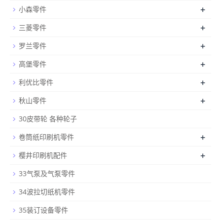
+
小森零件
+
三菱零件
+
罗兰零件
+
高堡零件
+
利优比零件
+
秋山零件
30皮带轮 各种轮子
+
卷筒纸印刷机零件
+
樱井印刷机配件
33气泵及气泵零件
34波拉切纸机零件
35装订设备零件