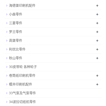
+
海德堡印刷机配件
+
小森零件
+
三菱零件
+
罗兰零件
+
高堡零件
+
利优比零件
+
秋山零件
30皮带轮 各种轮子
+
卷筒纸印刷机零件
+
樱井印刷机配件
33气泵及气泵零件
34波拉切纸机零件