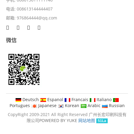
电话: 008613144444407
邮箱:
976864444@qq.com
微信
Deutsch
Espanol
Francais
Italiano
Portugues
Japanese
Korean
Arabic
Russian
CopyRight 2009-2021 All Right Reserved 广州长宏印刷科技有
限公司
POWERED BY YUKE
网站地图
51La