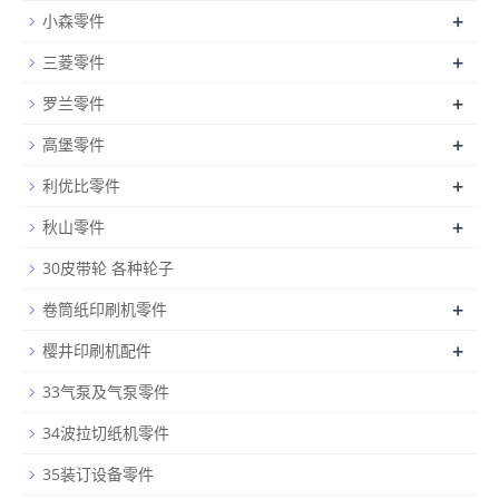
+
小森零件
+
三菱零件
+
罗兰零件
+
高堡零件
+
利优比零件
+
秋山零件
30皮带轮 各种轮子
+
卷筒纸印刷机零件
+
樱井印刷机配件
33气泵及气泵零件
34波拉切纸机零件
35装订设备零件