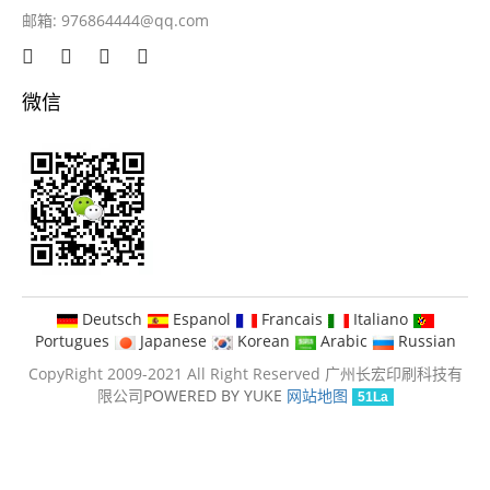
邮箱:
976864444@qq.com
微信
Deutsch
Espanol
Francais
Italiano
Portugues
Japanese
Korean
Arabic
Russian
CopyRight 2009-2021 All Right Reserved 广州长宏印刷科技有
限公司
POWERED BY YUKE
网站地图
51La