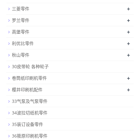
+
三菱零件
+
罗兰零件
+
高堡零件
+
利优比零件
+
秋山零件
30皮带轮 各种轮子
+
卷筒纸印刷机零件
+
樱井印刷机配件
33气泵及气泵零件
34波拉切纸机零件
35装订设备零件
36筱原印刷机零件