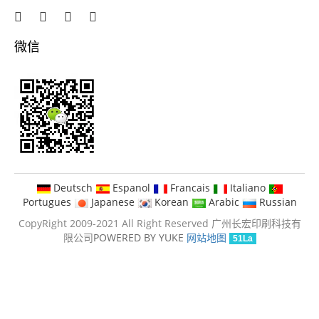
微信
Deutsch
Espanol
Francais
Italiano
Portugues
Japanese
Korean
Arabic
Russian
CopyRight 2009-2021 All Right Reserved 广州长宏印刷科技有
限公司
POWERED BY YUKE
网站地图
51La