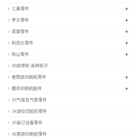
+
三菱零件
+
罗兰零件
+
高堡零件
+
利优比零件
+
秋山零件
30皮带轮 各种轮子
+
卷筒纸印刷机零件
+
樱井印刷机配件
33气泵及气泵零件
34波拉切纸机零件
35装订设备零件
36筱原印刷机零件