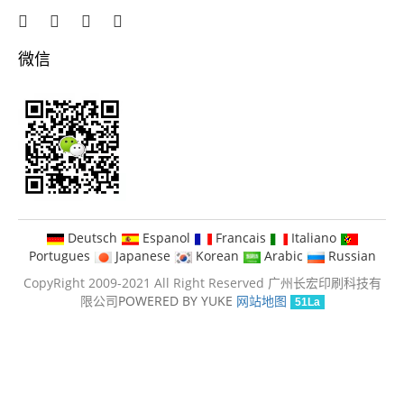
微信
Deutsch
Espanol
Francais
Italiano
Portugues
Japanese
Korean
Arabic
Russian
CopyRight 2009-2021 All Right Reserved 广州长宏印刷科技有
限公司
POWERED BY YUKE
网站地图
51La