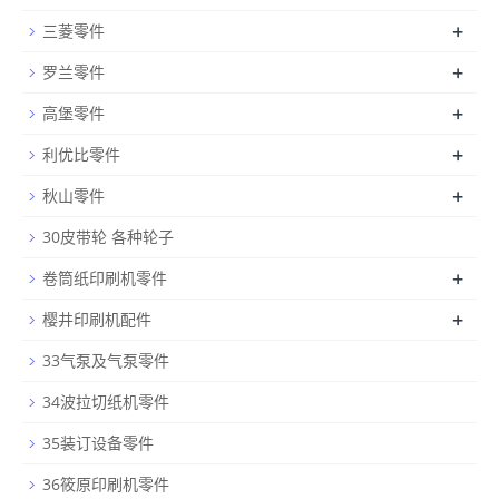
+
三菱零件
+
罗兰零件
+
高堡零件
+
利优比零件
+
秋山零件
30皮带轮 各种轮子
+
卷筒纸印刷机零件
+
樱井印刷机配件
33气泵及气泵零件
34波拉切纸机零件
35装订设备零件
36筱原印刷机零件