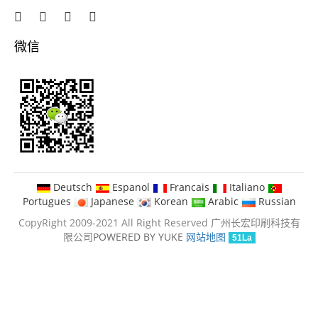
微信
Deutsch
Espanol
Francais
Italiano
Portugues
Japanese
Korean
Arabic
Russian
CopyRight 2009-2021 All Right Reserved 广州长宏印刷科技有
限公司
POWERED BY YUKE
网站地图
51La