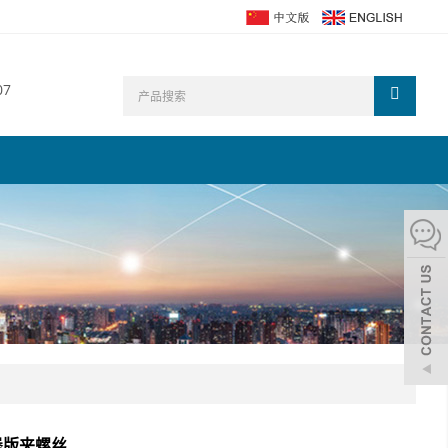
07
堡版夹螺丝