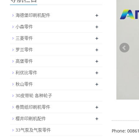
+
海德堡印刷机配件
+
小森零件
+
三菱零件
+
罗兰零件
+
高堡零件
+
利优比零件
+
秋山零件
30皮带轮 各种轮子
+
卷筒纸印刷机零件
+
樱井印刷机配件
33气泵及气泵零件
Phone: 0086