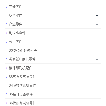
+
三菱零件
+
罗兰零件
+
高堡零件
+
利优比零件
+
秋山零件
30皮带轮 各种轮子
+
卷筒纸印刷机零件
+
樱井印刷机配件
33气泵及气泵零件
34波拉切纸机零件
35装订设备零件
36筱原印刷机零件