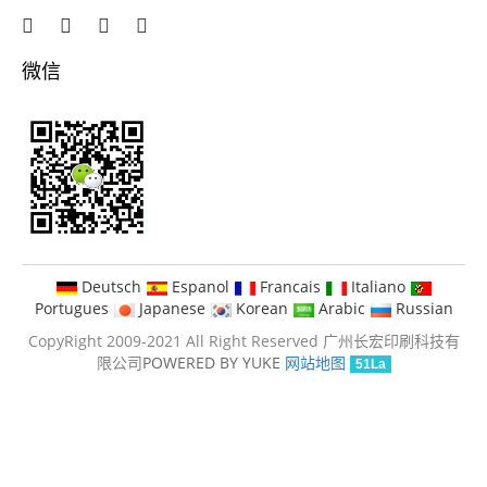
微信
Deutsch
Espanol
Francais
Italiano
Portugues
Japanese
Korean
Arabic
Russian
CopyRight 2009-2021 All Right Reserved 广州长宏印刷科技有
限公司
POWERED BY YUKE
网站地图
51La