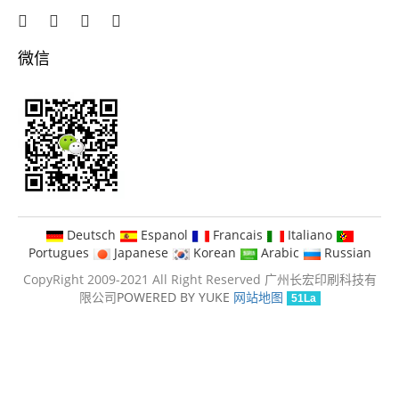
微信
Deutsch
Espanol
Francais
Italiano
Portugues
Japanese
Korean
Arabic
Russian
CopyRight 2009-2021 All Right Reserved 广州长宏印刷科技有
限公司
POWERED BY YUKE
网站地图
51La