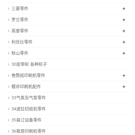
+
三菱零件
+
罗兰零件
+
高堡零件
+
利优比零件
+
秋山零件
30皮带轮 各种轮子
+
卷筒纸印刷机零件
+
樱井印刷机配件
33气泵及气泵零件
34波拉切纸机零件
35装订设备零件
36筱原印刷机零件