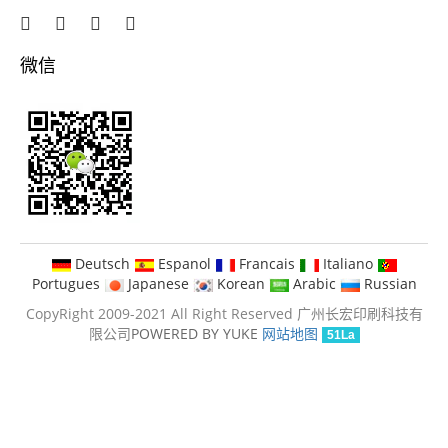
微信
Deutsch
Espanol
Francais
Italiano
Portugues
Japanese
Korean
Arabic
Russian
CopyRight 2009-2021 All Right Reserved 广州长宏印刷科技有
限公司
POWERED BY YUKE
网站地图
51La