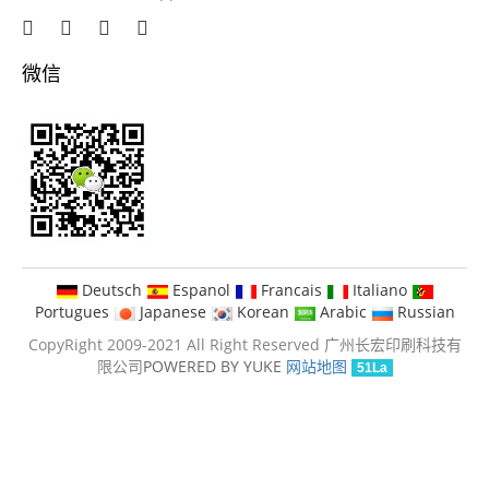
微信
Deutsch
Espanol
Francais
Italiano
Portugues
Japanese
Korean
Arabic
Russian
CopyRight 2009-2021 All Right Reserved 广州长宏印刷科技有
限公司
POWERED BY YUKE
网站地图
51La