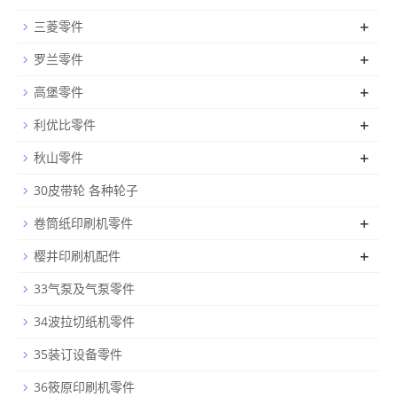
+
三菱零件
+
罗兰零件
+
高堡零件
+
利优比零件
+
秋山零件
30皮带轮 各种轮子
+
卷筒纸印刷机零件
+
樱井印刷机配件
33气泵及气泵零件
34波拉切纸机零件
35装订设备零件
36筱原印刷机零件