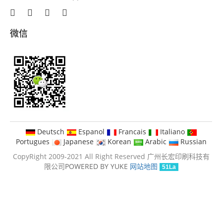
微信
Deutsch
Espanol
Francais
Italiano
Portugues
Japanese
Korean
Arabic
Russian
CopyRight 2009-2021 All Right Reserved 广州长宏印刷科技有
限公司
POWERED BY YUKE
网站地图
51La