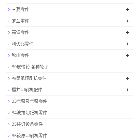
+
三菱零件
+
罗兰零件
+
高堡零件
+
利优比零件
+
秋山零件
30皮带轮 各种轮子
+
卷筒纸印刷机零件
+
樱井印刷机配件
33气泵及气泵零件
34波拉切纸机零件
35装订设备零件
36筱原印刷机零件